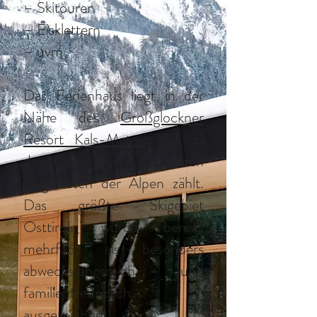
– Skitouren
– Eisklettern
– uvm
Das Ferienhaus liegt in der
Nähe des
Großglockner
Resort Kals-Matrei,
das zu
den zu den schönsten
Skigebieten der Alpen zählt.
Das größte Skigebiet
Osttirols wurde bereits
mehrfach als besonders
abwechslungsreich und
familienfreundlich
ausgezeichnet!