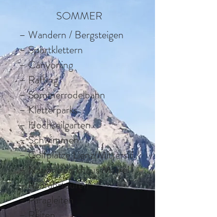
SOMMER
– Wandern / Bergsteigen
– Sportklettern
– Canyoning
– Rafting
– Sommerrodelbahn
– Kletterparks
– Hochseilgarten
– Schwimmen
– Golfplätze Lienz/Mittersill
– Nationalparkhaus Matrei
– Radfahrtouren
– Paragleiten
– Reiten