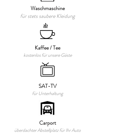
Waschmaschine
für stets saubere Kleidung
Kaffee / Tee
kostenlos für unsere Gäste
SAT-TV
für Unterhaltung
Carport
überdachter Abstellplatz für Ihr Auto