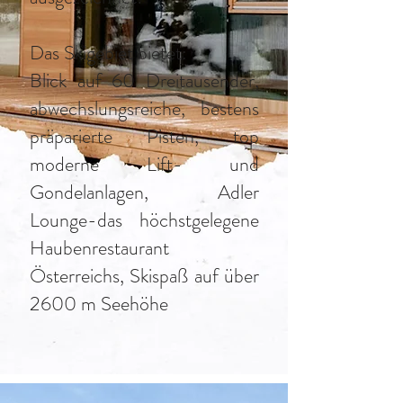
Das Skigebiet bietet:
Blick auf 60 Dreitausender,
abwechslungsreiche, bestens
präparierte Pisten, top
moderne Lift- und
Gondelanlagen, Adler
Lounge-das höchstgelegene
Haubenrestaurant
Österreichs, Skispaß auf über
2600 m Seehöhe