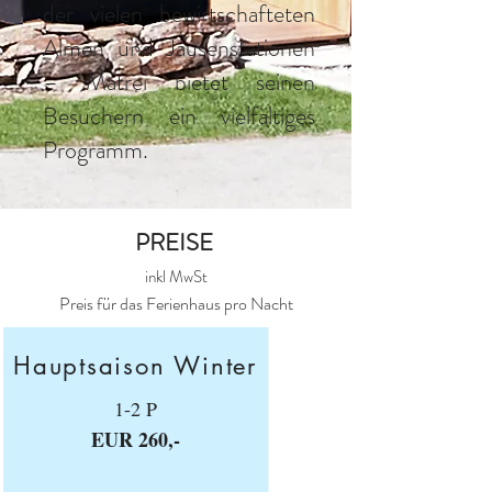
der vielen bewirtschafteten
Almen und Jausenstationen
– Matrei bietet seinen
Besuchern ein vielfältiges
Programm.
PREISE
inkl MwSt
Preis für das Ferienhaus pro Nacht
Hauptsaison Winter
1-2 P
EUR 260,-