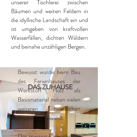
unserer Tischlerei zwischen
Bäumen und weiten Feldern in
die idyllische Landschaft ein und
ist umgeben von kraftvollen
Wasserfällen, dichten Wäldern
und beinahe unzähligen Bergen.
Bewusst wurde beim Bau
des Ferienhauses der
DAS ZUHAUSE
Werkstoff Holz als
Basismaterial neben vielen
weiteren heimischen
Produkten gewählt.
Der massive Eichenboden