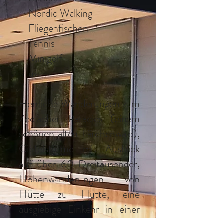
– Nordic Walking
– Fliegenfischen
– Tennis
– Minigolf
– uvm
Herrliche Wanderungen zum
Zedlacher Paradies (einem
schönen alten Lärchenwald),
Gipfelstürme mit Ausblick
auf über 60 Dreitausender,
Höhenwanderungen von
Hütte zu Hütte, eine
ausgiebige Einkehr in einer